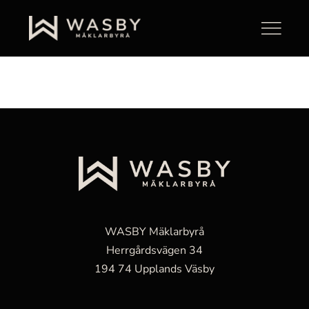
Skip
6
to
Toggle
content
Navigati
Sälja med WASBY
Våra bostäder
Våra mäklare
Jobba hos oss
Kontakt
WASBY Mäklarbyrå
Herrgårdsvägen 34
194 74 Upplands Väsby