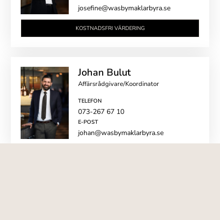
josefine@wasbymaklarbyra.se
KOSTNADSFRI VÄRDERING
Johan Bulut
Affärsrådgivare/Koordinator
TELEFON
073-267 67 10
E-POST
johan@wasbymaklarbyra.se
BILDER
VISA ALLA 40 BILDER