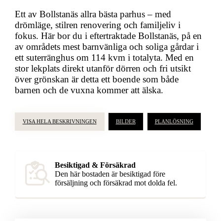
Ett av Bollstanäs allra bästa parhus – med
drömläge, stilren renovering och familjeliv i
fokus. Här bor du i eftertraktade Bollstanäs, på en
av områdets mest barnvänliga och soliga gårdar i
ett suterränghus om 114 kvm i totalyta. Med en
stor lekplats direkt utanför dörren och fri utsikt
över grönskan är detta ett boende som både
barnen och de vuxna kommer att älska.
VISA HELA BESKRIVNINGEN
BILDER
PLANLÖSNING
Besiktigad & Försäkrad
Den här bostaden är besiktigad före
försäljning och försäkrad mot dolda fel.