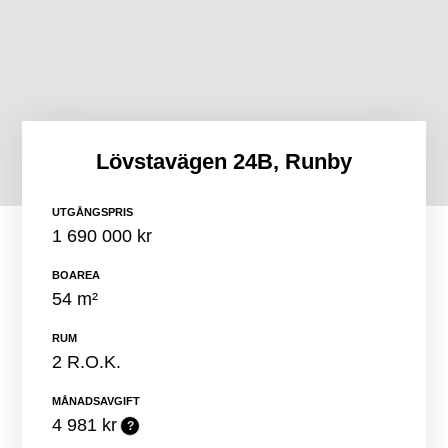
Lövstavägen 24B, Runby
UTGÅNGSPRIS
1 690 000 kr
BOAREA
54 m²
RUM
2 R.O.K.
MÅNADSAVGIFT
4 981 kr