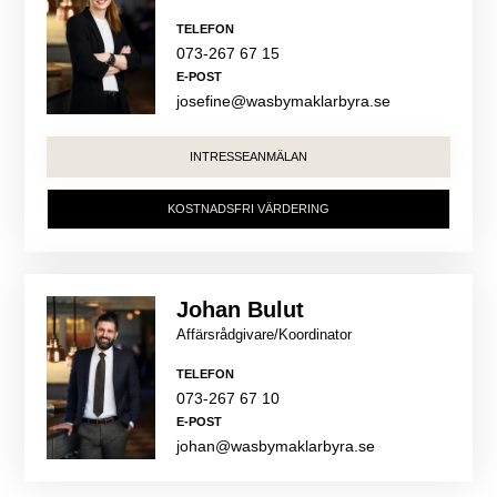
TELEFON
073-267 67 15
E-POST
josefine@wasbymaklarbyra.se
INTRESSEANMÄLAN
KOSTNADSFRI VÄRDERING
Johan Bulut
Affärsrådgivare/Koordinator
TELEFON
073-267 67 10
E-POST
johan@wasbymaklarbyra.se