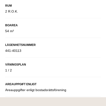
RUM
2 R.O.K.
BOAREA
54 m²
LÄGENHETSNUMMER
441-40113
VÅNINGSPLAN
1 / 2
AREAUPPGIFT ENLIGT
Areauppgifter enligt bostadsrättsförening
UTEPLATS