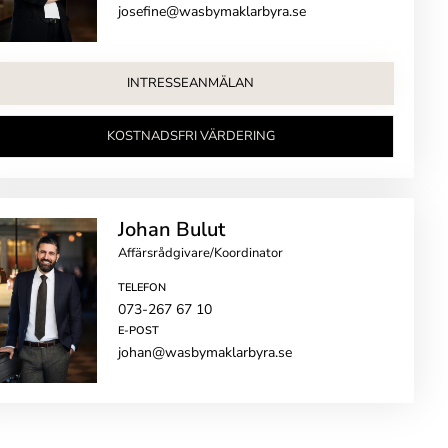
josefine@wasbymaklarbyra.se
INTRESSEANMÄLAN
KOSTNADSFRI VÄRDERING
Johan Bulut
Affärsrådgivare/Koordinator
TELEFON
073-267 67 10
E-POST
johan@wasbymaklarbyra.se