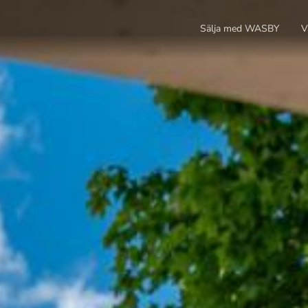
Sälja med WASBY
V