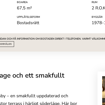
BOAREA
RUM
67,5 m²
2 R.O.K
UPPLÅTELSEFORM
BYGGÅR
Bostadsrätt
1978-
SIDAN OCH FÅ INFORMATION OM BOSTADEN DIREKT I TELEFONEN. VARMT VÄLKOMM
ANMÄLAN
arage och ett smakfullt
by – en smakfullt uppdaterad och
r terrass i härligt söderläge. Här bor