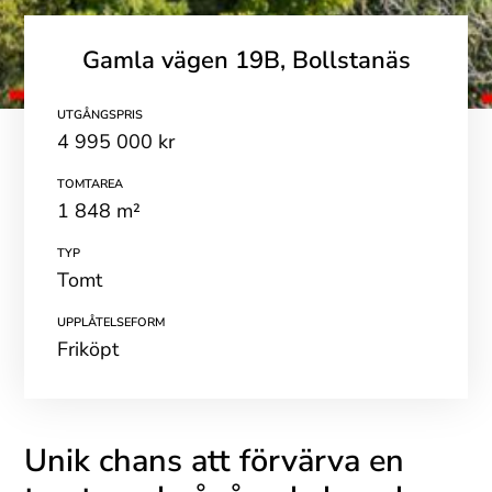
Gamla vägen 19B, Bollstanäs
UTGÅNGSPRIS
4 995 000 kr
TOMTAREA
1 848 m²
TYP
Tomt
UPPLÅTELSEFORM
Friköpt
Unik chans att förvärva en