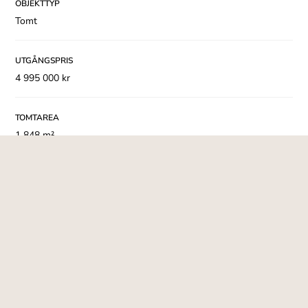
OBJEKTTYP
Tomt
UTGÅNGSPRIS
Rendering sovrum
4 995 000 kr
TOMTAREA
1 848 m²
Rendering matplats och vardagsrum
AREAUPPGIFT ENLIGT
areauppgifter enligt taxeringsinformation
VATTEN & AVLOPP
Anslutningsavgift för VA är 330 000 kr och är inkluderat i
produktionskostnadskalkylen. Bifogad under dokument.
Rendering kök
Anslutningsavgift för el är 54 000 kr och är inkluderat i
produktionskostnadskalkylen. Bifogad under dokument.