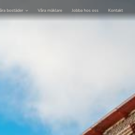
åra bostäder
Våra mäklare
Jobba hos oss
Kontakt