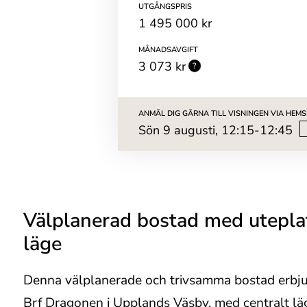
UTGÅNGSPRIS
1 495 000 kr
MÅNADSAVGIFT
3 073 kr
ANMÄL DIG GÄRNA TILL VISNINGEN VIA HEM
sön 9 augusti, 12:15-12:45
Välplanerad bostad med uteplat
läge
Denna välplanerade och trivsamma bostad erbju
Brf Dragonen i Upplands Väsby, med centralt lä