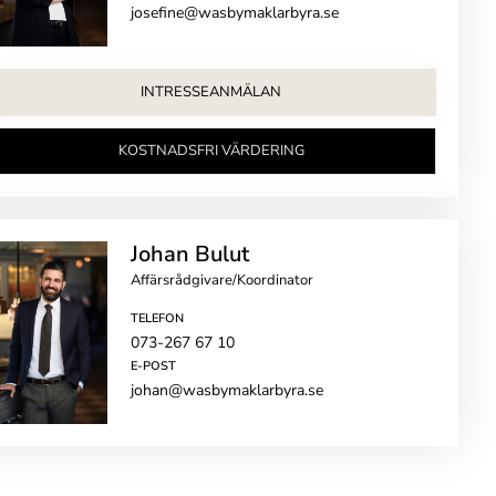
josefine@wasbymaklarbyra.se
INTRESSEANMÄLAN
KOSTNADSFRI VÄRDERING
Johan Bulut
Affärsrådgivare/Koordinator
TELEFON
073-267 67 10
E-POST
johan@wasbymaklarbyra.se