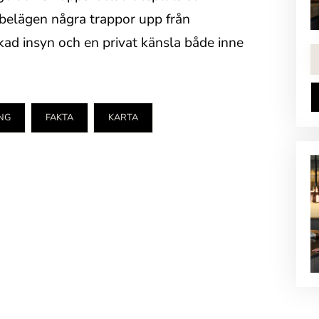
 belägen några trappor upp från
kad insyn och en privat känsla både inne
NG
FAKTA
KARTA