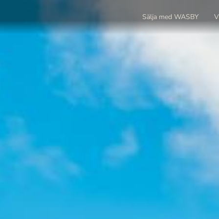
Sälja med WASBY
V