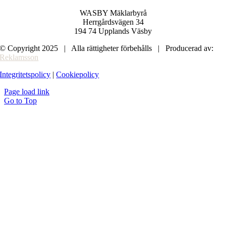
WASBY Mäklarbyrå
Herrgårdsvägen 34
194 74 Upplands Väsby
© Copyright 2025 | Alla rättigheter förbehålls | Producerad av:
Reklamsson
Integritetspolicy
|
Cookiepolicy
Page load link
Go to Top