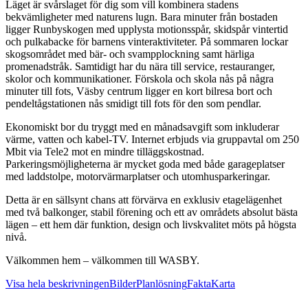
Läget är svårslaget för dig som vill kombinera stadens
bekvämligheter med naturens lugn. Bara minuter från bostaden
ligger Runbyskogen med upplysta motionsspår, skidspår vintertid
och pulkabacke för barnens vinteraktiviteter. På sommaren lockar
skogsområdet med bär- och svampplockning samt härliga
promenadstråk. Samtidigt har du nära till service, restauranger,
skolor och kommunikationer. Förskola och skola nås på några
minuter till fots, Väsby centrum ligger en kort bilresa bort och
pendeltågstationen nås smidigt till fots för den som pendlar.
Ekonomiskt bor du tryggt med en månadsavgift som inkluderar
värme, vatten och kabel-TV. Internet erbjuds via gruppavtal om 250
Mbit via Tele2 mot en mindre tilläggskostnad.
Parkeringsmöjligheterna är mycket goda med både garageplatser
med laddstolpe, motorvärmarplatser och utomhusparkeringar.
Detta är en sällsynt chans att förvärva en exklusiv etagelägenhet
med två balkonger, stabil förening och ett av områdets absolut bästa
lägen – ett hem där funktion, design och livskvalitet möts på högsta
nivå.
Välkommen hem – välkommen till WASBY.
Visa hela beskrivningen
Bilder
Planlösning
Fakta
Karta