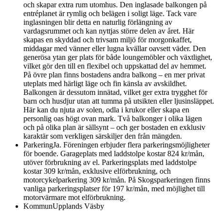
och skapar extra rum utomhus. Den inglasade balkongen på
entréplanet är rymlig och belägen i soligt läge. Tack vare
inglasningen blir detta en naturlig förlängning av
vardagsrummet och kan nyttjas större delen av året. Här
skapas en skyddad och trivsam miljö för morgonkaffet,
middagar med vänner eller lugna kvällar oavsett väder. Den
generösa ytan ger plats för både loungemöbler och växtlighet,
vilket gör den till en flexibel och uppskattad del av hemmet.
På övre plan finns bostadens andra balkong – en mer privat
uteplats med härligt läge och fin känsla av avskildhet.
Balkongen är dessutom innätad, vilket ger extra trygghet för
barn och husdjur utan att tumma på utsikten eller ljusinsläppet.
Här kan du njuta av solen, odla i krukor eller skapa en
personlig oas högt ovan mark. Två balkonger i olika lägen
och på olika plan är sällsynt – och ger bostaden en exklusiv
karaktär som verkligen särskiljer den från mängden.
Parkering
Ja. Föreningen erbjuder flera parkeringsmöjligheter
för boende. Garageplats med laddstolpe kostar 824 kr/mån,
utöver förbrukning av el. Parkeringsplats med laddstolpe
kostar 309 kr/mån, exklusive elförbrukning, och
motorcykelparkering 309 kr/mån. På Skogsparkeringen finns
vanliga parkeringsplatser för 197 kr/mån, med möjlighet till
motorvärmare mot elförbrukning.
Kommun
Upplands Väsby