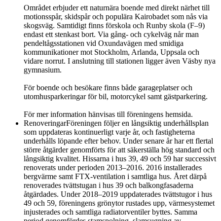
Området erbjuder ett naturnära boende med direkt närhet till
motionsspår, skidspår och populära Kairobadet som nås via
skogsväg. Samtidigt finns förskola och Runby skola (F–9)
endast ett stenkast bort. Via gång- och cykelväg når man
pendeltågsstationen vid Oxundavägen med smidiga
kommunikationer mot Stockholm, Arlanda, Uppsala och
vidare norrut. I anslutning till stationen ligger även Väsby nya
gymnasium.
För boende och besökare finns både garageplatser och
utomhusparkeringar för bil, motorcykel samt gästparkering.
För mer information hänvisas till föreningens hemsida.
Renoveringar
Föreningen följer en långsiktig underhållsplan
som uppdateras kontinuerligt varje år, och fastigheterna
underhålls löpande efter behov. Under senare år har ett flertal
större åtgärder genomförts för att säkerställa hög standard och
långsiktig kvalitet. Hissarna i hus 39, 49 och 59 har successivt
renoverats under perioden 2013–2016. 2016 installerades
bergvärme samt FTX-ventilation i samtliga hus. Året därpå
renoverades tvättstugan i hus 39 och balkongfasaderna
åtgärdades. Under 2018–2019 uppdaterades tvättstugor i hus
49 och 59, föreningens grönytor rustades upp, värmesystemet
injusterades och samtliga radiatorventiler byttes. Samma
period genomfördes stamspolning, slamsugning av