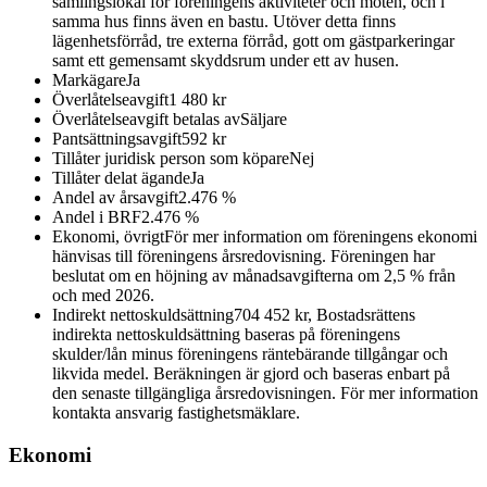
samlingslokal för föreningens aktiviteter och möten, och i
samma hus finns även en bastu. Utöver detta finns
lägenhetsförråd, tre externa förråd, gott om gästparkeringar
samt ett gemensamt skyddsrum under ett av husen.
Markägare
Ja
Överlåtelseavgift
1 480 kr
Överlåtelseavgift betalas av
Säljare
Pantsättningsavgift
592 kr
Tillåter juridisk person som köpare
Nej
Tillåter delat ägande
Ja
Andel av årsavgift
2.476 %
Andel i BRF
2.476 %
Ekonomi, övrigt
För mer information om föreningens ekonomi
hänvisas till föreningens årsredovisning. Föreningen har
beslutat om en höjning av månadsavgifterna om 2,5 % från
och med 2026.
Indirekt nettoskuldsättning
704 452 kr, Bostadsrättens
indirekta nettoskuldsättning baseras på föreningens
skulder/lån minus föreningens räntebärande tillgångar och
likvida medel. Beräkningen är gjord och baseras enbart på
den senaste tillgängliga årsredovisningen. För mer information
kontakta ansvarig fastighetsmäklare.
Ekonomi