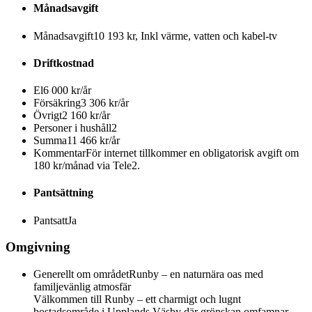
Månadsavgift
Månadsavgift
10 193 kr, Inkl värme, vatten och kabel-tv
Driftkostnad
El
6 000 kr/år
Försäkring
3 306 kr/år
Övrigt
2 160 kr/år
Personer i hushåll
2
Summa
11 466 kr/år
Kommentar
För internet tillkommer en obligatorisk avgift om
180 kr/månad via Tele2.
Pantsättning
Pantsatt
Ja
Omgivning
Generellt om området
Runby – en naturnära oas med
familjevänlig atmosfär
Välkommen till Runby – ett charmigt och lugnt
bostadsområde i Upplands Väsby där grönskan omfamnar