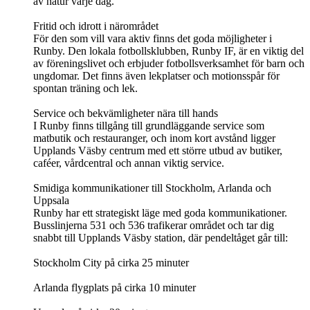
av natur varje dag.
Fritid och idrott i närområdet
För den som vill vara aktiv finns det goda möjligheter i
Runby. Den lokala fotbollsklubben, Runby IF, är en viktig del
av föreningslivet och erbjuder fotbollsverksamhet för barn och
ungdomar. Det finns även lekplatser och motionsspår för
spontan träning och lek.
Service och bekvämligheter nära till hands
I Runby finns tillgång till grundläggande service som
matbutik och restauranger, och inom kort avstånd ligger
Upplands Väsby centrum med ett större utbud av butiker,
caféer, vårdcentral och annan viktig service.
Smidiga kommunikationer till Stockholm, Arlanda och
Uppsala
Runby har ett strategiskt läge med goda kommunikationer.
Busslinjerna 531 och 536 trafikerar området och tar dig
snabbt till Upplands Väsby station, där pendeltåget går till:
Stockholm City på cirka 25 minuter
Arlanda flygplats på cirka 10 minuter