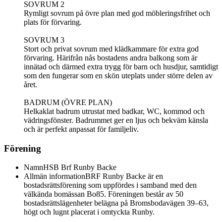
SOVRUM 2
Rymligt sovrum på övre plan med god möbleringsfrihet och
plats för förvaring.
SOVRUM 3
Stort och privat sovrum med klädkammare för extra god
förvaring. Härifrån nås bostadens andra balkong som är
innätad och därmed extra trygg för barn och husdjur, samtidigt
som den fungerar som en skön uteplats under större delen av
året.
BADRUM (ÖVRE PLAN)
Helkaklat badrum utrustat med badkar, WC, kommod och
vädringsfönster. Badrummet ger en ljus och bekväm känsla
och är perfekt anpassat för familjeliv.
Förening
Namn
HSB Brf Runby Backe
Allmän information
BRF Runby Backe är en
bostadsrättsförening som uppfördes i samband med den
välkända bomässan Bo85. Föreningen består av 50
bostadsrättslägenheter belägna på Bromsbodavägen 39–63,
högt och lugnt placerat i omtyckta Runby.