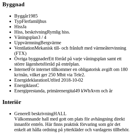
Byggnad
Byggår
1985
Typ
Flerfamiljhus
Hiss
Ja
Hiss, beskrivning
Rymlig hiss.
Våningsplan
3 / 4
Uppvärmning
Bergvärme
Ventilation
Mekanisk till- och frånluft med värmeåtervinning
(FTX)
Övriga byggnader
Ett förråd på varje våningsplan samt ett
större lägenhetsförråd på entréplan.
Internet
För internet tillkommer en obligatorisk avgift om 180
kr/mån, vilket ger 250 Mbit via Tele2.
Energideklaration
Utförd 2018-10-02
Energiklass
C
Energiprestanda, primärenergital
49 kWh/kvm och år
Interiör
Generell beskrivning
HALL
Välkomnande hall med gott om plats för avhängning direkt
innanför entrén. Här finns praktisk förvaring som gör det
enkelt att hålla ordning på ytterkläder och vardagens tillbehör.