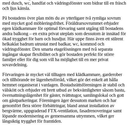
med dusch, wc, handfat och vädringsfönster som bidrar till en fräsch
och ljus känsla.
På bostadens övre plan möts du av ytterligare två rymliga sovrum
med mycket god möbleringsfrihet. Föräldrarsovrummet erbjuder
egen klädkammare för optimal förvaring samt utgång till bostadens
andra balkong – en extra privat uteplats som dessutom är innätad för
ökad trygghet för barn och husdjur. Här uppe finns även ett stilrent
helkaklat badrum utrustat med badkar, wc, kommod och
vädringsfönster. Den smarta etagelösningen med två separata
ingångar skapar flexibilitet och gör bostaden perfekt för större
familjer eller för dig som vill ha möjlighet till en mer privat
sovavdelning.
Förvaringen är mycket väl tilltagen med klädkammare, garderober
och tillhörande tre lägenhetsförråd, vilket gör det enkelt att hålla
hemmet organiserat i vardagen. Bostadsrättsföreningen är stabil och
välskött och erbjuder ett brett utbud av bekvämligheter såsom bastu,
övernattningslägenhet för gäster, tvättstugor, samlingslokal och gott
om gästparkeringar. Föreningen äger dessutom marken och har
genomfört flera större förbättringar, bland annat installation av
bergvärme, uppgraderad FTX-ventilation, fasadrenoveringar samt
löpande modernisering av gemensamma utrymmen, vilket ger
långsiktig trygghet för framtiden.