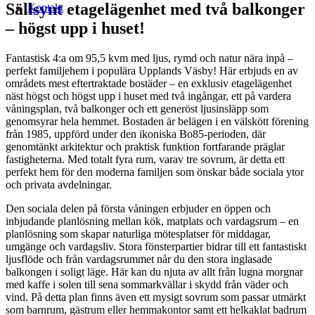
Sällsynt etagelägenhet med två balkonger
Kontakt
– högst upp i huset!
Fantastisk 4:a om 95,5 kvm med ljus, rymd och natur nära inpå –
perfekt familjehem i populära Upplands Väsby! Här erbjuds en av
områdets mest eftertraktade bostäder – en exklusiv etagelägenhet
näst högst och högst upp i huset med två ingångar, ett på vardera
våningsplan, två balkonger och ett generöst ljusinsläpp som
genomsyrar hela hemmet. Bostaden är belägen i en välskött förening
från 1985, uppförd under den ikoniska Bo85-perioden, där
genomtänkt arkitektur och praktisk funktion fortfarande präglar
fastigheterna. Med totalt fyra rum, varav tre sovrum, är detta ett
perfekt hem för den moderna familjen som önskar både sociala ytor
och privata avdelningar.
Den sociala delen på första våningen erbjuder en öppen och
inbjudande planlösning mellan kök, matplats och vardagsrum – en
planlösning som skapar naturliga mötesplatser för middagar,
umgänge och vardagsliv. Stora fönsterpartier bidrar till ett fantastiskt
ljusflöde och från vardagsrummet når du den stora inglasade
balkongen i soligt läge. Här kan du njuta av allt från lugna morgnar
med kaffe i solen till sena sommarkvällar i skydd från väder och
vind. På detta plan finns även ett mysigt sovrum som passar utmärkt
som barnrum, gästrum eller hemmakontor samt ett helkaklat badrum