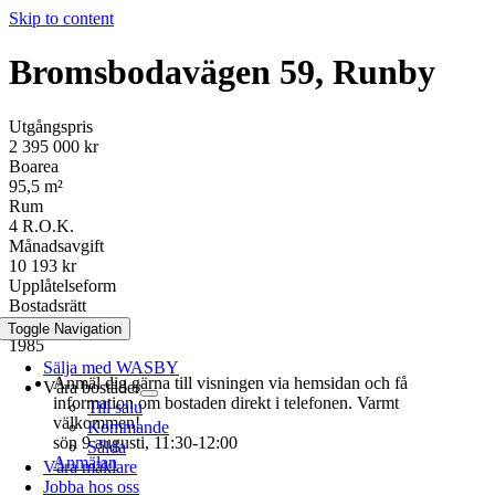
Skip to content
Bromsbodavägen 59, Runby
Utgångspris
2 395 000 kr
Boarea
95,5 m²
Rum
4 R.O.K.
Månadsavgift
10 193 kr
Upplåtelseform
Bostadsrätt
Byggår
Toggle Navigation
1985
Sälja med WASBY
Anmäl dig gärna till visningen via hemsidan och få
Våra bostäder
information om bostaden direkt i telefonen. Varmt
Till salu
välkommen!
Kommande
sön 9 augusti, 11:30-12:00
Sålda
Anmälan
Våra mäklare
Jobba hos oss