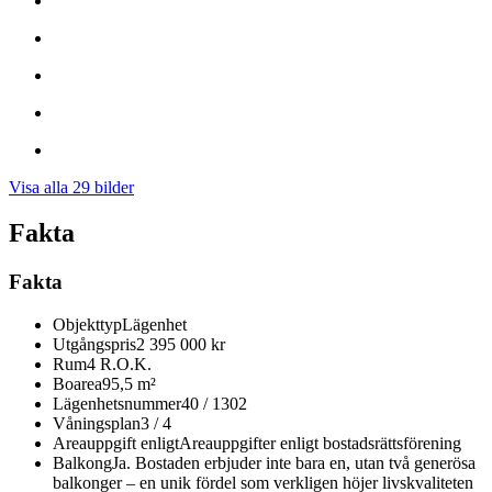
Visa alla 29 bilder
Fakta
Fakta
Objekttyp
Lägenhet
Utgångspris
2 395 000 kr
Rum
4 R.O.K.
Boarea
95,5 m²
Lägenhetsnummer
40 / 1302
Våningsplan
3 / 4
Areauppgift enligt
Areauppgifter enligt bostadsrättsförening
Balkong
Ja. Bostaden erbjuder inte bara en, utan två generösa
balkonger – en unik fördel som verkligen höjer livskvaliteten