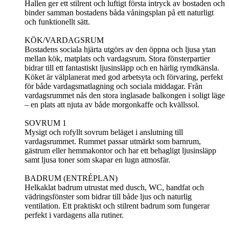
Hallen ger ett stilrent och luftigt första intryck av bostaden och
binder samman bostadens båda våningsplan på ett naturligt
och funktionellt sätt.
KÖK/VARDAGSRUM
Bostadens sociala hjärta utgörs av den öppna och ljusa ytan
mellan kök, matplats och vardagsrum. Stora fönsterpartier
bidrar till ett fantastiskt ljusinsläpp och en härlig rymdkänsla.
Köket är välplanerat med god arbetsyta och förvaring, perfekt
för både vardagsmatlagning och sociala middagar. Från
vardagsrummet nås den stora inglasade balkongen i soligt läge
– en plats att njuta av både morgonkaffe och kvällssol.
SOVRUM 1
Mysigt och rofyllt sovrum beläget i anslutning till
vardagsrummet. Rummet passar utmärkt som barnrum,
gästrum eller hemmakontor och har ett behagligt ljusinsläpp
samt ljusa toner som skapar en lugn atmosfär.
BADRUM (ENTRÉPLAN)
Helkaklat badrum utrustat med dusch, WC, handfat och
vädringsfönster som bidrar till både ljus och naturlig
ventilation. Ett praktiskt och stilrent badrum som fungerar
perfekt i vardagens alla rutiner.