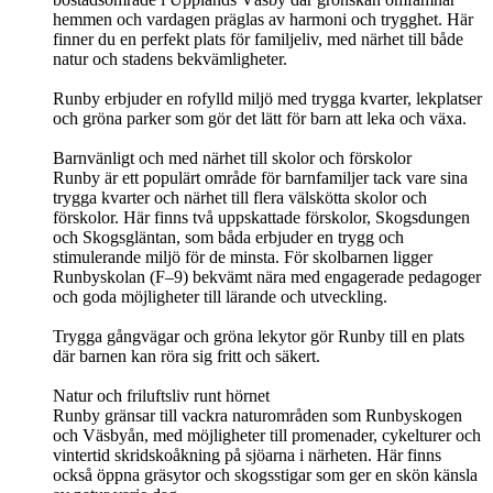
hemmen och vardagen präglas av harmoni och trygghet. Här
finner du en perfekt plats för familjeliv, med närhet till både
natur och stadens bekvämligheter.
Runby erbjuder en rofylld miljö med trygga kvarter, lekplatser
och gröna parker som gör det lätt för barn att leka och växa.
Barnvänligt och med närhet till skolor och förskolor
Runby är ett populärt område för barnfamiljer tack vare sina
trygga kvarter och närhet till flera välskötta skolor och
förskolor. Här finns två uppskattade förskolor, Skogsdungen
och Skogsgläntan, som båda erbjuder en trygg och
stimulerande miljö för de minsta. För skolbarnen ligger
Runbyskolan (F–9) bekvämt nära med engagerade pedagoger
och goda möjligheter till lärande och utveckling.
Trygga gångvägar och gröna lekytor gör Runby till en plats
där barnen kan röra sig fritt och säkert.
Natur och friluftsliv runt hörnet
Runby gränsar till vackra naturområden som Runbyskogen
och Väsbyån, med möjligheter till promenader, cykelturer och
vintertid skridskoåkning på sjöarna i närheten. Här finns
också öppna gräsytor och skogsstigar som ger en skön känsla