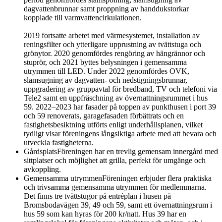
dagvattenbrunnar samt proppning av handdukstorkar
kopplade till varmvattencirkulationen.
2019 fortsatte arbetet med värmesystemet, installation av
reningsfilter och ytterligare upprustning av tvättstuga och
grönytor. 2020 genomfördes rengöring av hängrännor och
stuprör, och 2021 byttes belysningen i gemensamma
utrymmen till LED. Under 2022 genomfördes OVK,
slamsugning av dagvatten- och nedstigningsbrunnar,
uppgradering av gruppavtal för bredband, TV och telefoni via
Tele2 samt en uppfräschning av övernattningsrummet i hus
59. 2022–2023 har fasader på toppen av punkthusen i port 39
och 59 renoverats, garagefasaden förbättrats och en
fastighetsbesiktning utförts enligt underhållsplanen, vilket
tydligt visar föreningens långsiktiga arbete med att bevara och
utveckla fastigheterna.
Gårdsplats
Föreningen har en trevlig gemensam innergård med
sittplatser och möjlighet att grilla, perfekt för umgänge och
avkoppling.
Gemensamma utrymmen
Föreningen erbjuder flera praktiska
och trivsamma gemensamma utrymmen för medlemmarna.
Det finns tre tvättstugor på entréplan i husen på
Bromsbodavägen 39, 49 och 59, samt ett övernattningsrum i
hus 59 som kan hyras för 200 kr/natt. Hus 39 har en